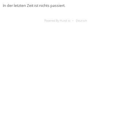
In der letzten Zeit ist nichts passiert.
Powered By Hund.io
Deutsch