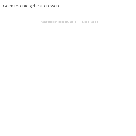
Geen recente gebeurtenissen.
Aangeboden door Hund.io
Nederlands