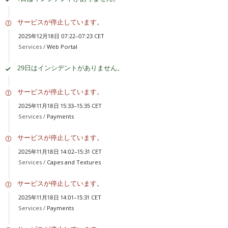
サービスが停止しています。
2025年12月18日 07:22–07:23 CET
Services /
Web Portal
29日はインシデントがありません。
サービスが停止しています。
2025年11月18日 15:33–15:35 CET
Services /
Payments
サービスが停止しています。
2025年11月18日 14:02–15:31 CET
Services /
Capes and Textures
サービスが停止しています。
2025年11月18日 14:01–15:31 CET
Services /
Payments