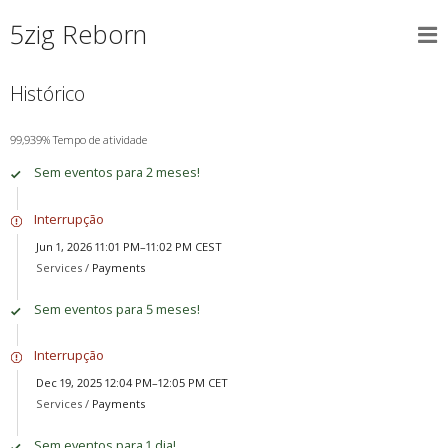
5zig Reborn
Histórico
99,939% Tempo de atividade
Sem eventos para 2 meses!
Interrupção
Jun 1, 2026 11:01 PM–11:02 PM CEST
Services /
Payments
Sem eventos para 5 meses!
Interrupção
Dec 19, 2025 12:04 PM–12:05 PM CET
Services /
Payments
Sem eventos para 1 dia!