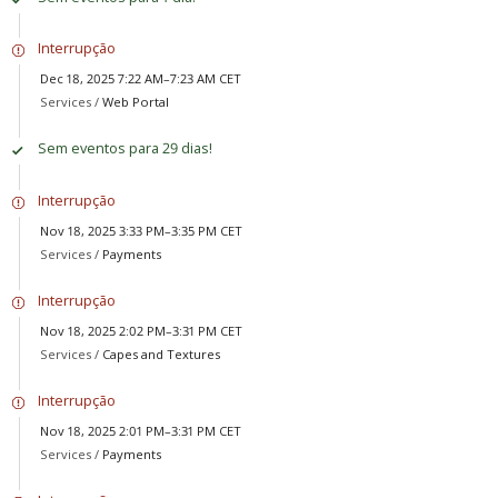
Interrupção
Dec 18, 2025 7:22 AM–7:23 AM CET
Services /
Web Portal
Sem eventos para 29 dias!
Interrupção
Nov 18, 2025 3:33 PM–3:35 PM CET
Services /
Payments
Interrupção
Nov 18, 2025 2:02 PM–3:31 PM CET
Services /
Capes and Textures
Interrupção
Nov 18, 2025 2:01 PM–3:31 PM CET
Services /
Payments